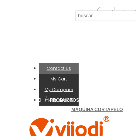
Llamanos:
0039-0392025892
(0 ARTÍCULO
Envíenos un correo electrónico:
flyjump2015@hotmail.com
Mi Cuenta
Contact us
My Cart
My Compare
Iniciar sesión
INICIO
PRODUCTOS FLYJUMP
Favorito
ELECTRODOMÉSTICO
MÁQUINA CORTAPELO