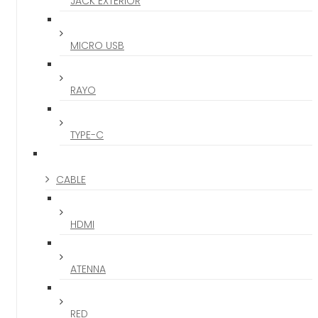
JACK EXTERIOR
MICRO USB
RAYO
TYPE-C
CABLE
HDMI
ATENNA
RED