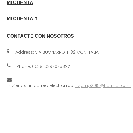
MI CUENTA

MI CUENTA
CONTACTE CON NOSOTROS
Address: VIA BUONARROTI 182 MON ITALIA
Phone:
0039-0392025892
Envíenos un correo electrónico:
flyjump2015@hotmail.com
© 2019. All Rights Reserved. Designed by
A1 Grupo