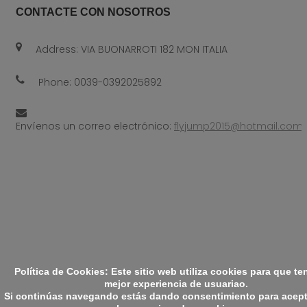
CONTACTE CON NOSOTROS
Address: VIA BUONARROTI 182 MON ITALIA
Phone:
0039-0392025892
Envíenos un correo electrónico:
flyjump2015@hotmail.com
© 2019. All Rights Reserved. Designed by
A1 Grupo
Política de Cookies: Este sitio web utiliza cookies para que te
mejor experiencia de usuariao.
Si continúas navegando estás dando consentimiento para acep