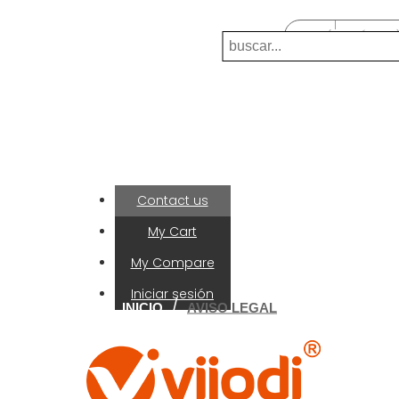
Llamanos:
0039-0392025892
(0 ARTÍCULO
Envíenos un correo electrónico:
flyjump2015@hotmail.com
Mi Cuenta
Contact us
My Cart
My Compare
Iniciar sesión
Favorito
INICIO
AVISO LEGAL