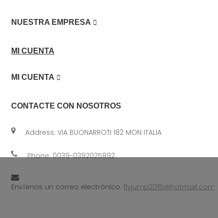

NUESTRA EMPRESA
MI CUENTA

MI CUENTA
CONTACTE CON NOSOTROS
Address: VIA BUONARROTI 182 MON ITALIA
Phone:
0039-0392025892
Envíenos un correo electrónico:
flyjump2015@hotmail.com