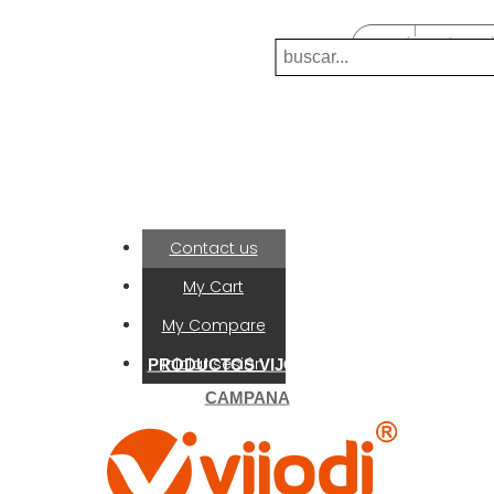
Llamanos:
0039-0392025892
(0 ARTÍCULO
Envíenos un correo electrónico:
flyjump2015@hotmail.com
Mi Cuenta
Contact us
My Cart
My Compare
Iniciar sesión
Favorito
INICIO
PRODUCTOS VIJODI
OTROS
CAMPANA