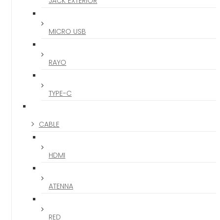
JACK EXTERIOR
MICRO USB
RAYO
TYPE-C
CABLE
HDMI
ATENNA
RED