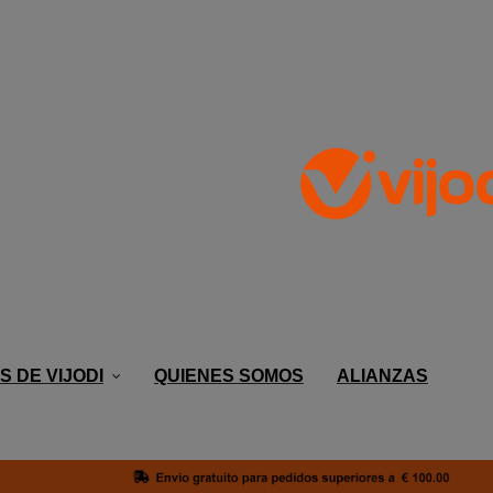
@hotmail.com
Mi Cuenta
Contact us
My Cart
My Compare
Iniciar sesión
Favorito
 DE VIJODI
QUIENES SOMOS
ALIANZAS