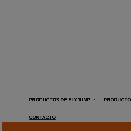
Llamanos:
0039-0392025892
Envíenos un correo electrónico:
flyjump2015
PRODUCTOS DE FLYJUMP
PRODUCTOS
CONTACTO